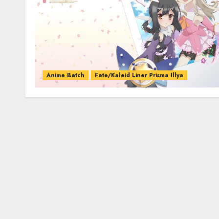
Anime Batch
Fate/Kaleid Liner Prisma Illya