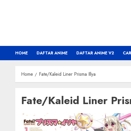
Skip
to
content
HOME
DAFTAR ANIME
DAFTAR ANIME V2
CA
Home
Fate/Kaleid Liner Prisma Illya
Fate/Kaleid Liner Pris