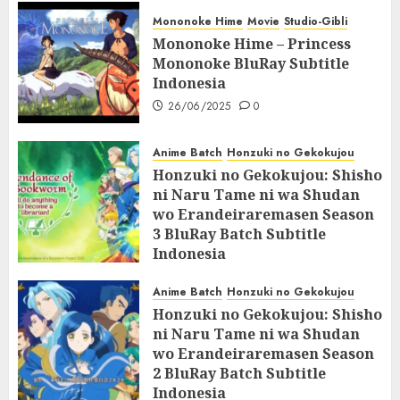
Mononoke Hime
Movie
Studio-Gibli
Mononoke Hime – Princess
Mononoke BluRay Subtitle
Indonesia
26/06/2025
0
Anime Batch
Honzuki no Gekokujou
Honzuki no Gekokujou: Shisho
ni Naru Tame ni wa Shudan
wo Erandeiraremasen Season
3 BluRay Batch Subtitle
Indonesia
07/06/2025
0
Anime Batch
Honzuki no Gekokujou
Honzuki no Gekokujou: Shisho
ni Naru Tame ni wa Shudan
wo Erandeiraremasen Season
2 BluRay Batch Subtitle
Indonesia