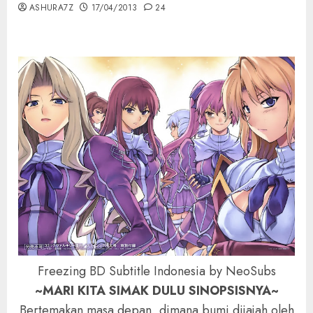
ASHURA7Z
17/04/2013
24
Freezing BD Subtitle Indonesia by NeoSubs
~MARI KITA SIMAK DULU SINOPSISNYA~
Bertemakan masa depan, dimana bumi dijajah oleh