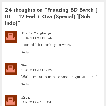
24 thoughts on “
Freezing BD Batch [
01 – 12 End + Ova (Spesial) ][Sub
Indo]
”
Atlanta_Mangkenyu
17/04/2013 at 11:08 AM
mantabbb thanks gan ^^ :w:
Reply
Rieki
17/04/2013 at 11:57 PM
Wah…mantap min…domo arigatou……^_^
Reply
Ricz
18/04/2013 at 5:14 AM