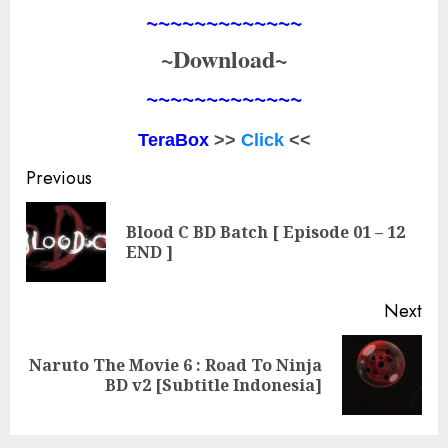
~~~~~~~~~~~~~
~Download~
~~~~~~~~~~~~~
TeraBox
>>
Click
<<
Post
Previous
navigation
Blood C BD Batch [ Episode 01 – 12
Pre
END ]
pos
Next
Naruto The Movie 6 : Road To Ninja
Next
BD v2 [Subtitle Indonesia]
post: