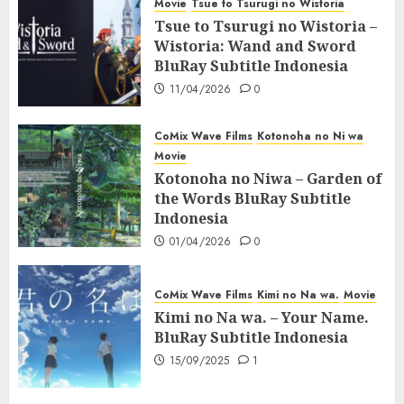
Movie
Tsue to Tsurugi no Wistoria
Tsue to Tsurugi no Wistoria –
Wistoria: Wand and Sword
BluRay Subtitle Indonesia
11/04/2026
0
CoMix Wave Films
Kotonoha no Ni wa
Movie
Kotonoha no Niwa – Garden of
the Words BluRay Subtitle
Indonesia
01/04/2026
0
CoMix Wave Films
Kimi no Na wa.
Movie
Kimi no Na wa. – Your Name.
BluRay Subtitle Indonesia
15/09/2025
1