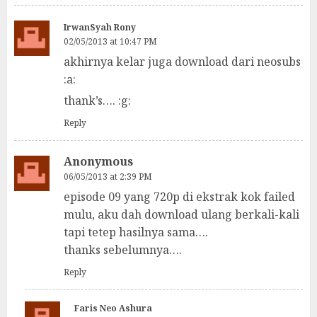
IrwanSyah Rony
02/05/2013 at 10:47 PM
akhirnya kelar juga download dari neosubs
:a:
thank’s…. :g:
Reply
Anonymous
06/05/2013 at 2:39 PM
episode 09 yang 720p di ekstrak kok failed
mulu, aku dah download ulang berkali-kali
tapi tetep hasilnya sama….
thanks sebelumnya….
Reply
Faris Neo Ashura