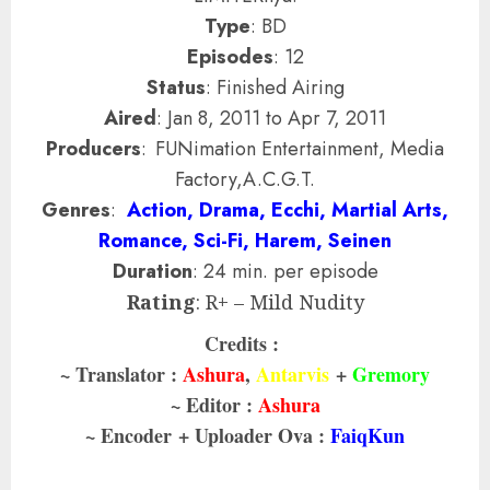
Type
: BD
Episodes
: 12
Status
: Finished Airing
Aired
: Jan 8, 2011 to Apr 7, 2011
Producers
:
FUNimation Entertainment, Media
Factory,A.C.G.T.
Genres
:
Action, Drama, Ecchi, Martial Arts,
Romance, Sci-Fi, Harem, Seinen
Duration
: 24 min. per episode
Rating
: R+ – Mild Nudity
Credits :
~ Translator :
Ashura
,
Antarvis
+
Gremory
~ Editor :
Ashura
~ Encoder + Uploader Ova :
FaiqKun