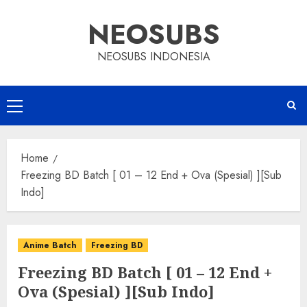
Skip
NEOSUBS
to
content
NEOSUBS INDONESIA
Primary
Menu
Home
Freezing BD Batch [ 01 – 12 End + Ova (Spesial) ][Sub
Indo]
Anime Batch
Freezing BD
Freezing BD Batch [ 01 – 12 End +
Ova (Spesial) ][Sub Indo]