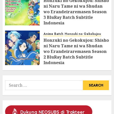
Honzuki no Gekokujou: Shisho
ni Naru Tame ni wa Shudan
wo Erandeiraremasen Season
3 BluRay Batch Subtitle
Indonesia
07/06/2025
0
Anime Batch
Honzuki no Gekokujou
Honzuki no Gekokujou: Shisho
ni Naru Tame ni wa Shudan
wo Erandeiraremasen Season
2 BluRay Batch Subtitle
Indonesia
31/05/2025
0
Search
for:
Dukung NEOSUBS di Trakteer