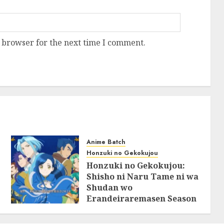
 browser for the next time I comment.
Anime Batch
Honzuki no Gekokujou
Honzuki no Gekokujou:
Shisho ni Naru Tame ni wa
Shudan wo
Erandeiraremasen Season
2 BluRay Batch Subtitle
Indonesia