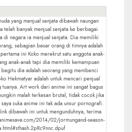
muda yang menjual senjata dibawah naungan
ia telah banyak menjual senjata ke berbagai
di negara ia menjual senjata. Dia memiliki
rang, sebagian besar orang di timnya adalah
 pertama ini Koko merekrut satu anggota anak-
ang anak-anak tapi dia memiliki kemampuan
 begitu dia adalah seorang yang membenci
oko Hekmatyar adalah untuk mencari penjual
tuanya. Art work dari anime ini sangat bagus
ngkin malah terkesan brutal, tidak cocok jika
 saya suka anime ini tak ada unsur pornografi.
 link dibawah ini untuk mengunduhnya, terima
://animesave.com/2014/02/jormungand-season-
ia.html#sthash.2pRc9nnc.dpuf