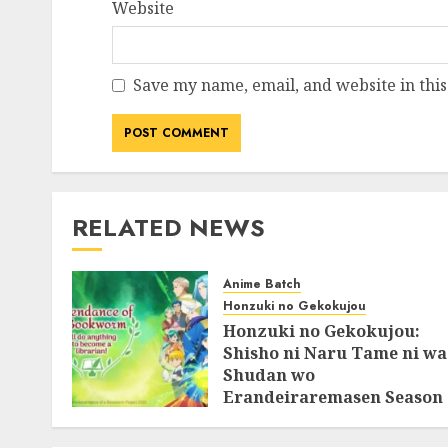
Website
Save my name, email, and website in this
RELATED NEWS
Anime Batch
Honzuki no Gekokujou
Honzuki no Gekokujou:
Shisho ni Naru Tame ni wa
Shudan wo
Erandeiraremasen Season
3 BluRay Batch Subtitle
Indonesia