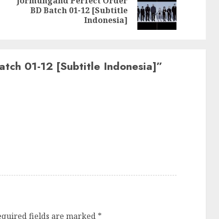
Jormungand Perfect Order
Previous
Next
BD Batch 01-12 [Subtitle
post:
post:
Indonesia]
tch 01-12 [Subtitle Indonesia]
”
equired fields are marked
*