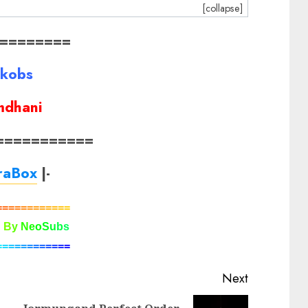
[collapse]
========
akobs
mdhani
===========
raBox
|-
=
=
=
=
=
=
=
=
=
=
=
=
d
B
y
N
e
o
S
u
b
s
=
=
=
=
=
=
=
=
=
=
=
=
Next