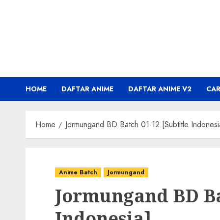
Skip
to
content
HOME
DAFTAR ANIME
DAFTAR ANIME V2
CA
Home
Jormungand BD Batch 01-12 [Subtitle Indonesi
Anime Batch
Jormungand
Jormungand BD Bat
Indonesia]