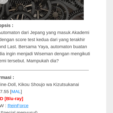
opsis :
utomaton dari Jepang yang masuk Akademi
dengan score test kedua dari yang terakhir
ond Last. Bersama Yaya, automaton buatan
 dia ingin menjadi Wiseman dengan mengikuti
emi tersebut. Mampukah dia?
_____________________________________________
rmasi :
ine-Doll, Kikou Shoujo wa Kizutsukanai
7.55 [
MAL
]
D
[Blu-ray]
AW :
ReinForce
 Special menyusul)