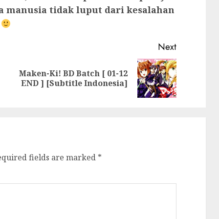
na manusia tidak luput dari kesalahan
Next
Maken-Ki! BD Batch [ 01-12
Previous
Next
END ] [Subtitle Indonesia]
post:
post:
equired fields are marked
*