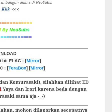
rkembangan anime di NeoSubs.
>
Klik
<<<
=
=
=
=
=
=
=
=
=
=
=
=
d
B
y
N
e
o
S
u
b
s
=
=
=
=
=
=
=
=
=
=
=
=
_____________________________________________
NLOAD
 bit FLAC : [
Mirror
]
 : [
TeraBox
] [
Mirror
]
_____________________________________________
, dan Komurasaki), silahkan dilihat ED
i
Yaya dan Irori karena beda dengan
asaki sama aja -_-)
_____________________________________________
lahan, mohon dilaporkan secepatnya