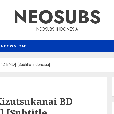
NEOSUBS
NEOSUBS INDONESIA
RA DOWNLOAD
12 END] [Subtitle Indonesia]
Kizutsukanai BD
] [Subtitle