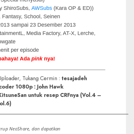
 by ShiroSubs,
AWSubs
(Kara OP & ED))
, Fantasy, School, Seinen
 2013 sampai 23 Desember 2013
ainmentL, Media Factory, AT-X, Lerche,
owgate
menit per episode
bahaya! Ada
pink
nya!
_____________________________________________
Uploader, Tukang Cermin :
tesajadeh
ncoder 1080p : John Hawk
KitsuneSan untuk resep CRFnya (Vol.4 –
ol.6)
________________________________________________
 grup NeoShare, dan dapatkan