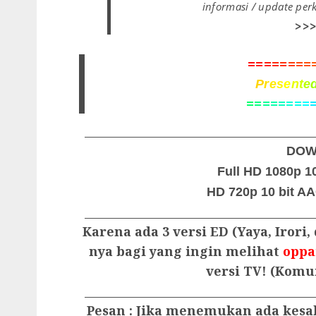
informasi / update pe
>>
=
=
=
=
=
=
=
=
P
r
e
s
e
n
t
e
=
=
=
=
=
=
=
=
________________________________________
DOW
Full HD 1080p 10
HD 720p 10 bit AAC
________________________________________
Karena ada 3 versi ED (Yaya, Irori
nya bagi yang ingin melihat
oppa
versi TV! (Komur
________________________________________
Pesan : Jika menemukan ada kesa