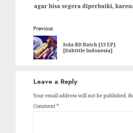
agar bisa segera diperbaiki, kare
Post
Previous
navigation
Sola BD Batch [13 EP]
[Subtitle Indonesia]
Leave a Reply
Your email address will not be published.
R
Comment
*