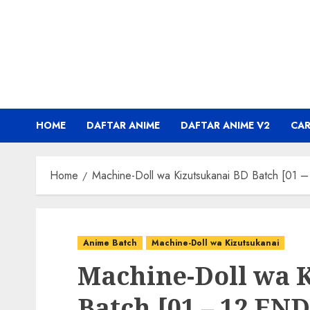
Skip
to
content
HOME
DAFTAR ANIME
DAFTAR ANIME V2
CA
Home
Machine-Doll wa Kizutsukanai BD Batch [01 – 
Anime Batch
Machine-Doll wa Kizutsukanai
Machine-Doll wa 
Batch [01 – 12 END