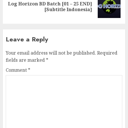
Log Horizon BD Batch [01 – 25 END]
Next
[Subtitle Indonesia]
post:
Leave a Reply
Your email address will not be published.
Required
fields are marked
*
Comment
*