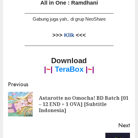
All in One : Ramdhani
____________________________________
Gabung juga yah.. di grup NeoShare
>>>
Klik
<<<
____________________________________
Download
|
~
|
TeraBox
|
~
|
Post
Previous
navigation
Astarotte no Omocha! BD Batch [01
Pre
– 12 END + 1 OVA] [Subtitle
pos
Indonesia]
Next