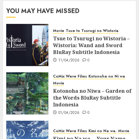
YOU MAY HAVE MISSED
Movie
Tsue to Tsurugi no Wistoria
Tsue to Tsurugi no Wistoria –
Wistoria: Wand and Sword
BluRay Subtitle Indonesia
11/04/2026
0
CoMix Wave Films
Kotonoha no Ni wa
Movie
Kotonoha no Niwa – Garden of
the Words BluRay Subtitle
Indonesia
01/04/2026
0
CoMix Wave Films
Kimi no Na wa.
Movie
Kimi no Na wa. – Your Name.