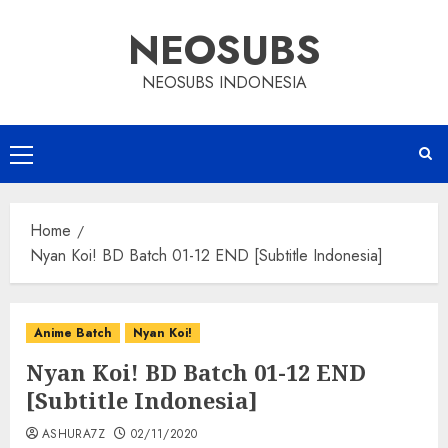
Skip
NEOSUBS
to
content
NEOSUBS INDONESIA
Primary
Menu
Home
Nyan Koi! BD Batch 01-12 END [Subtitle Indonesia]
Anime Batch
Nyan Koi!
Nyan Koi! BD Batch 01-12 END
[Subtitle Indonesia]
ASHURA7Z
02/11/2020