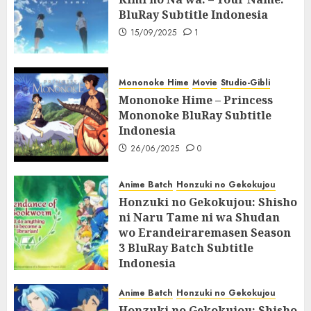
BluRay Subtitle Indonesia
15/09/2025
1
Mononoke Hime
Movie
Studio-Gibli
Mononoke Hime – Princess
Mononoke BluRay Subtitle
Indonesia
26/06/2025
0
Anime Batch
Honzuki no Gekokujou
Honzuki no Gekokujou: Shisho
ni Naru Tame ni wa Shudan
wo Erandeiraremasen Season
3 BluRay Batch Subtitle
Indonesia
07/06/2025
0
Anime Batch
Honzuki no Gekokujou
Honzuki no Gekokujou: Shisho